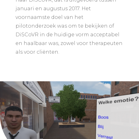
januari en augustus 2017. Het
voornaamste doel van het
pilotonderzoek was om te bekijken of
DiSCoVR in de huidige vorm acceptabel
en haalbaar was, zowel voor therapeuten
als voor cliënten.