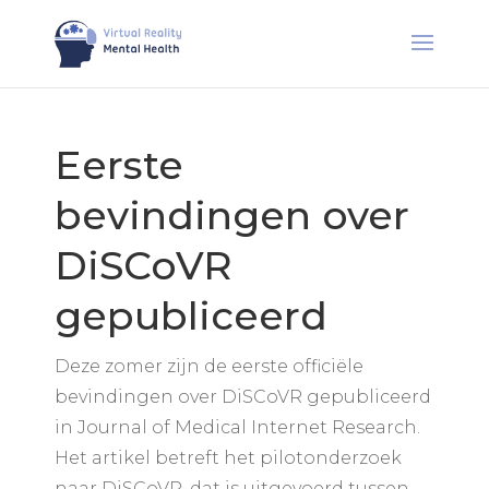
Eerste
bevindingen over
DiSCoVR
gepubliceerd
Deze zomer zijn de eerste officiële
bevindingen over DiSCoVR gepubliceerd
in Journal of Medical Internet Research.
Het artikel betreft het pilotonderzoek
naar DiSCoVR, dat is uitgevoerd tussen