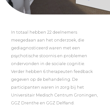
In totaal hebben 22 deelnemers
meegedaan aan het onderzoek, die
gediagnosticeerd waren met een
psychotische stoornis en problemen
ondervonden in de sociale cognitie.
Verder hebben 6 therapeuten feedback
gegeven op de behandeling. De
participanten waren in zorg bij het
Universitair Medisch Centrum Groningen,
GGZ Drenthe en GGZ Delfland.