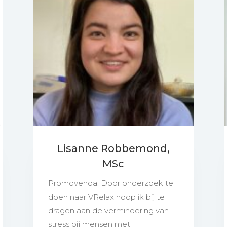
Lisanne Robbemond,
MSc
Promovenda. Door onderzoek te
doen naar VRelax hoop ik bij te
dragen aan de vermindering van
stress bij mensen met