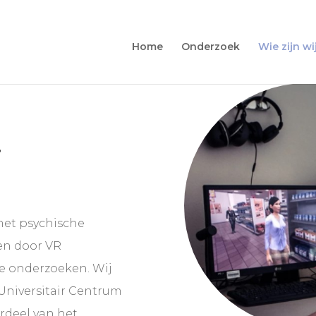
Home
Onderzoek
Wie zijn wi
j
met psychische
en door VR
e onderzoeken. Wij
Universitair Centrum
rdeel van het