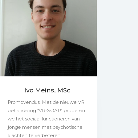
Ivo Meins, MSc
Promovendus. Met de nieuwe VR
behandeling “VR-SOAP” proberen
we het sociaal functioneren van
jonge mensen met psychotische
klachten te verbeteren.