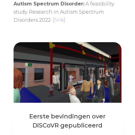
Autism Spectrum Disorder:
A feasibility
study. Research in Autism Spectrum
Disorders 2022.
[link]
Eerste bevindingen over
DiSCoVR gepubliceerd