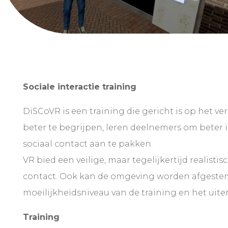
Sociale interactie training
DiSCoVR is een training die gericht is op het v
beter te begrijpen, leren deelnemers om beter 
sociaal contact aan te pakken.
VR bied een veilige, maar tegelijkertijd realist
contact. Ook kan de omgeving worden afgestem
moeilijkheidsniveau van de training en het uit
Training